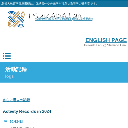
島根大教育学部塚田研は、強誘電体や分光学が得意な物理学の研究室です。
島根大学 教育学部 物理研 (動的構造物性)
ENGLISH PAGE
Tsukada Lab. @ Shimane Univ.
活動記録
logs
さらに過去の記録
Activity Records in 2024
10月24日