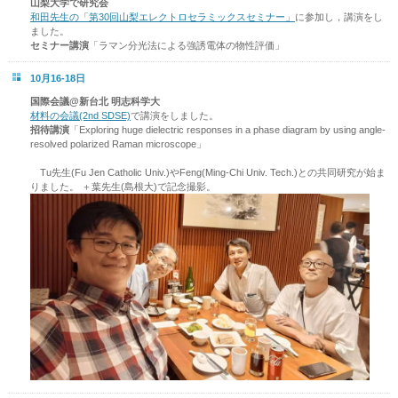
山梨大学で研究会
和田先生の「第30回山梨エレクトロセラミックスセミナー」
に参加し，講演をし
ました。
セミナー講演
「ラマン分光法による強誘電体の物性評価」
10月16-18日
国際会議@新台北 明志科学大
材料の会議(2nd SDSE)
で講演をしました。
招待講演
「Exploring huge dielectric responses in a phase diagram by using angle-
resolved polarized Raman microscope」
Tu先生(Fu Jen Catholic Univ.)やFeng(Ming-Chi Univ. Tech.)との共同研究が始ま
りました。 ＋葉先生(島根大)で記念撮影。