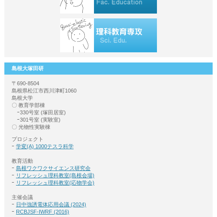
島根大塚田研
〒690-8504
島根県松江市西川津町1060
島根大学
〇 教育学部棟
ｰ330号室 (塚田居室)
ｰ301号室 (実験室)
〇 光物性実験棟
プロジェクト
ｰ
学変(A) 1000テスラ科学
教育活動
ｰ
島根ワクワクサイエンス研究会
ｰ
リフレッシュ理科教室(島根会場)
ｰ
リフレッシュ理科教室(応物学会)
主催会議
ｰ
日中強誘電体応用会議 (2024)
ｰ
RCBJSF-IWRF (2016)