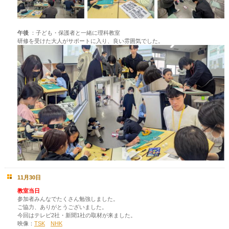
午後
：子ども・保護者と一緒に理科教室
研修を受けた大人がサポートに入り、良い雰囲気でした。
11月30日
教室当日
参加者みんなでたくさん勉強しました。
ご協力、ありがとうございました。
今回はテレビ2社・新聞1社の取材が来ました。
映像：
TSK
NHK