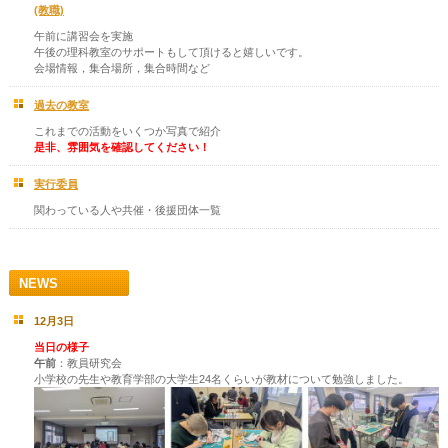
(教職)
午前に講習会を実施
午後の理科教室のサポートもして頂けると嬉しいです。
会場情報，集合場所，集合時間など
過去の教室
これまでの活動をいくつか写真で紹介
是非、雰囲気を確認してください！
実行委員
関わっている人や共催・後援団体一覧
NEWS
12月3日
当日の様子
午前
：教員研究会
小学校の先生や教育学部の大学生24名くらいが教材について勉強しました。