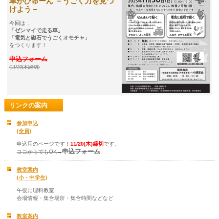
車がびゅーん －うごく力を見つ
けよう－
今回は，
「ゼンマイで走る車」
「電気と磁石でうごくオモチャ」
をつくります！
申込フォーム
(11/20(木)締切)
リンクの案内
参加申込
(全員)
申込用のページです！
11/20(木)締切
です。
申込フォーム
ココからでもOK→
教室案内
(小・中学生)
午後に理科教室
会場情報・集合場所・集合時間などなど
教室案内